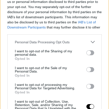
us or personal information disclosed to third parties prior to
your opt-out. You may separately opt-out of the further
disclosure of your personal information by third parties on the
IAB’s list of downstream participants. This information may
UX Writing vs Copywriting: ¿cuál
also be disclosed by us to third parties on the
IAB’s List of
es mejor para escribir?
Downstream Participants
that may further disclose it to other
third parties.
Si trabajas en diseño UX/UI o en marketing
Personal Data Processing Opt Outs
digital, seguro que has oído hablar de UX
Writing y Copywriting. Es posible que aún
I want to opt-out of the Sharing of my
pienses que…
personal data.
Opted In
Leer más
I want to opt-out of the Sale of my
Personal Data.
Opted In
UXER
I want to opt-out of processing my
Personal Data for Targeted Advertising.
Opted In
I want to opt-out of Collection, Use,
Retention, Sale, and/or Sharing of my
Personal Data that Is Unrelated with the