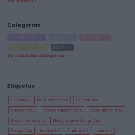
Ver evento
Categorías
COMUNIDAD
DISEÑO
NOTICIAS
TESTIMONIOS
UXER
Ver todas las categorías
Etiquetas
UX Design
Product Designer
UX Designer
Diseñador UX
Aprendizaje práctico
Especializaciones
Mejora profesional
Metodologías Design Ops
Design Ops
Análisis UX
Pruebas UX
research