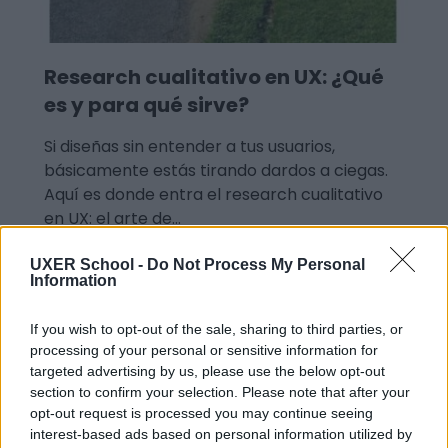
Research cualitativo en UX: ¿Qué
es y para qué sirve?
Si diseñas sin entender a tus usuarios,
básicamente estás tirando dardos a ciegas.
Aquí es donde entra el research cualitativo
en UX: el arte de…
Leer más
UXER School -
Do Not Process My Personal
Information
If you wish to opt-out of the sale, sharing to third parties, or
UXER
processing of your personal or sensitive information for
targeted advertising by us, please use the below opt-out
section to confirm your selection. Please note that after your
opt-out request is processed you may continue seeing
interest-based ads based on personal information utilized by