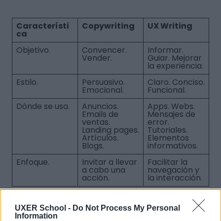
Característi
Copywriting
UX Writing
ca
Objetivo.
Convencer.
Informar.
Vender.
Guiar. Mejorar
la experiencia.
Estilo.
Persuasivo.
Claro. Conciso.
Emocional.
Funcional.
Dónde se usa.
Anuncios.
Apps. Webs.
Emails de
Mensajes de
ventas.
error.
Landing pages.
Tutoriales.
Artículos.
Elementos
Blogs.
informativos.
Enfoque.
Invitar a llevar
Facilitar la
a cabo una
navegación y
acción.
la interacción.
UXER School -
Do Not Process My Personal
Information