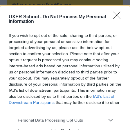
Clases prácticas
UXER School -
Do Not Process My Personal
Information
Las sesiones teóricas incluyen pequeñas
prácticas intercaladas para llevar los
If you wish to opt-out of the sale, sharing to third parties, or
conocimientos a la acción.
processing of your personal or sensitive information for
targeted advertising by us, please use the below opt-out
section to confirm your selection. Please note that after your
opt-out request is processed you may continue seeing
interest-based ads based on personal information utilized by
us or personal information disclosed to third parties prior to
your opt-out. You may separately opt-out of the further
disclosure of your personal information by third parties on the
Información del
IAB’s list of downstream participants. This information may
also be disclosed by us to third parties on the
IAB’s List of
curso
Downstream Participants
that may further disclose it to other
third parties.
FECHAS Y HORARIOS
Personal Data Processing Opt Outs