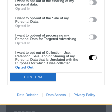
Inicio: Próximamente
I want to opt-out of the Sharing of my
personal data.
Clases en directo:
Martes y jueves
Opted In
Horario:
18:30 a 21:00h (ESP)
I want to opt-out of the Sale of my
Personal Data.
Opted In
ARG >
13:30 a 16:00h
MEX >
10:30 a 13:00
I want to opt-out of processing my
Personal Data for Targeted Advertising.
Opted In
MODALIDAD
I want to opt-out of Collection, Use,
Idioma:
Español
Retention, Sale, and/or Sharing of my
Personal Data that Is Unrelated with the
Modalidad:
Online directo
Purposes for which it was collected.
Opted Out
Duración:
20h en 4 semanas
CONFIRM
Clases en directo
Proyecto Individual
Data Deletion
Data Access
Privacy Policy
¡Solo 20 plazas!