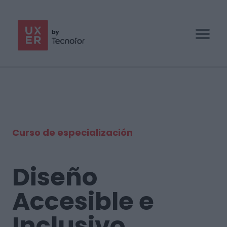
UX/UI BOOTCAMP
ESPECIALIZACIONES
EMPRESAS
Curso de especialización
BLOG
CONTACTO
Diseño
Accesible e
Inclusivo