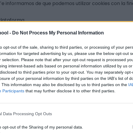
e informamos de que podemos utilizar cookies con la fina
Plataforma
a
ool -
Do Not Process My Personal Information
uso de la misma
to opt-out of the sale, sharing to third parties, or processing of your per
formation for targeted advertising by us, please use the below opt-out s
tilizar cookies que nos permitan obtener más información
r selection. Please note that after your opt-out request is processed y
es.
eing interest-based ads based on personal information utilized by us or
disclosed to third parties prior to your opt-out. You may separately opt-
losure of your personal information by third parties on the IAB’s list of
. This information may also be disclosed by us to third parties on the
IA
Participants
that may further disclose it to other third parties.
 terceros, con diferentes finalidades, concretamente:
l Data Processing Opt Outs
o opt-out of the Sharing of my personal data.
lusivamente por nosotros para el mejor funcionamiento 