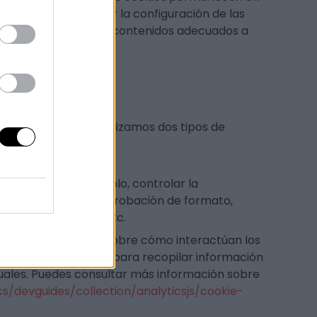
 de usuario, recordar la configuración de las
tenido para ofrecerte contenidos adecuados a
uestra Plataforma utilizamos dos tipos de
ibles como, por ejemplo, controlar la
da, los tests de comprobación de formato,
arga de la página, etc.
permite informarnos sobre cómo interactúan los
usuario y las utiliza para recopilar información
iduales. Puedes consultar más información sobre
s/devguides/collection/analyticsjs/cookie-