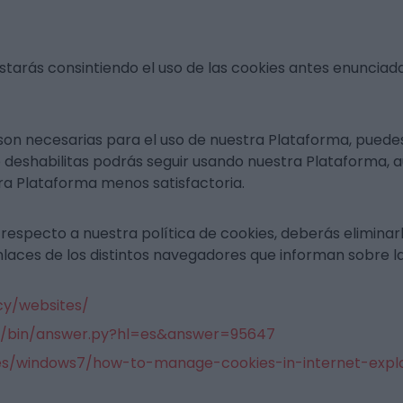
tarás consintiendo el uso de las cookies antes enunciada
on necesarias para el uso de nuestra Plataforma, puedes 
o deshabilitas podrás seguir usando nuestra Plataforma, a
tra Plataforma menos satisfactoria.
especto a nuestra política de cookies, deberás eliminarla
nlaces de los distintos navegadores que informan sobre la
cy/websites/
e/bin/answer.py?hl=es&answer=95647
es/windows7/how-to-manage-cookies-in-internet-expl