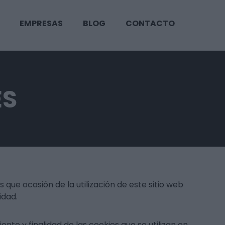
EMPRESAS
BLOG
CONTACTO
ES
ue ocasión de la utilización de este sitio web
idad.
nto y finalidad de las cookies que se utilizan en