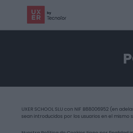
P
UXER SCHOOL SLU con NIF B88006952 (en adelante
sean introducidos por los usuarios en el mismo 
Nuestra Política de Cookies tiene por finalidad 