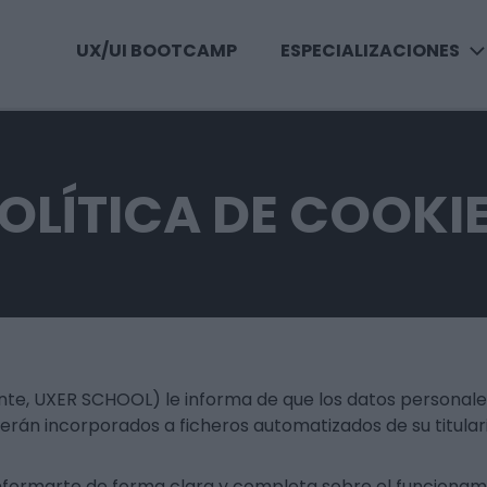
UX/UI BOOTCAMP
ESPECIALIZACIONES
OLÍTICA DE COOKI
, UXER SCHOOL) le informa de que los datos personales q
serán incorporados a ficheros automatizados de su titular
informarte de forma clara y completa sobre el funcionamie