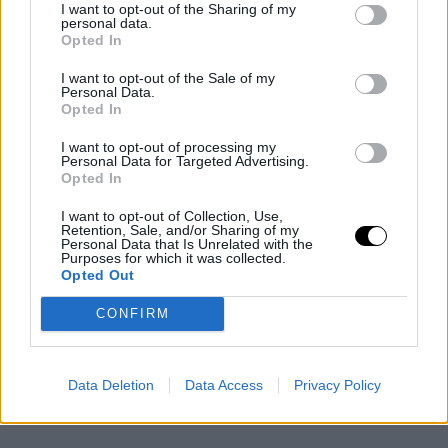
I want to opt-out of the Sharing of my
personal data.
Opted In
I want to opt-out of the Sale of my
Personal Data.
Desarróllate y aprende en
Opted In
directo de la mano de los
I want to opt-out of processing my
mejores
Personal Data for Targeted Advertising.
Opted In
I want to opt-out of Collection, Use,
El equipo docente está formado por
Retention, Sale, and/or Sharing of my
Personal Data that Is Unrelated with the
profesionales en activo de primer nivel
.
Purposes for which it was collected.
Opted Out
CONFIRM
Data Deletion
Data Access
Privacy Policy