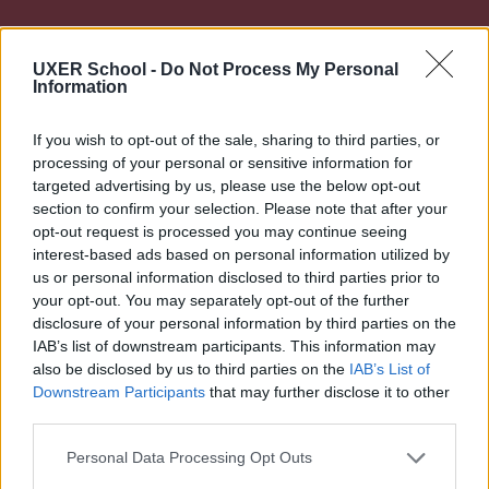
UXER School -
Do Not Process My Personal
Information
If you wish to opt-out of the sale, sharing to third parties, or
processing of your personal or sensitive information for
Incorpora nuevas
targeted advertising by us, please use the below opt-out
section to confirm your selection. Please note that after your
habilidades a través de la
opt-out request is processed you may continue seeing
práctica
interest-based ads based on personal information utilized by
us or personal information disclosed to third parties prior to
your opt-out. You may separately opt-out of the further
Utilizaremos la metodología
learning by
disclosure of your personal information by third parties on the
doing
para que consolides el aprendizaje.
IAB’s list of downstream participants. This information may
also be disclosed by us to third parties on the
IAB’s List of
Downstream Participants
that may further disclose it to other
third parties.
Personal Data Processing Opt Outs