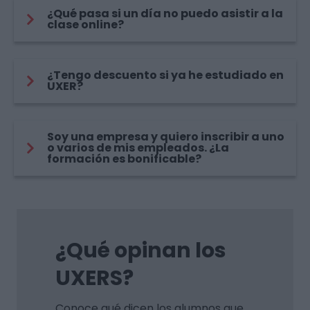
¿Qué pasa si un día no puedo asistir a la
clase online?
¿Tengo descuento si ya he estudiado en
UXER?
Soy una empresa y quiero inscribir a uno
o varios de mis empleados. ¿La
formación es bonificable?
¿Qué opinan los
UXERS?
Conoce qué dicen los alumnos que