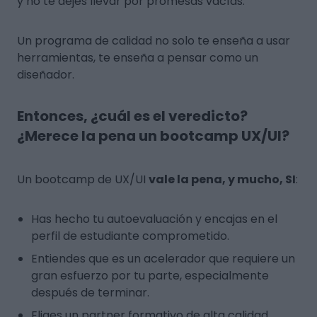
y no te dejes llevar por promesas vacías.
Un programa de calidad no solo te enseña a usar
herramientas, te enseña a
pensar
como un
diseñador.
Entonces, ¿cuál es el veredicto?
¿Merece la pena un bootcamp UX/UI?
Un bootcamp de UX/UI
vale la pena, y mucho, SI
:
Has hecho tu autoevaluación y encajas en el
perfil de estudiante comprometido.
Entiendes que es un acelerador que requiere un
gran esfuerzo por tu parte, especialmente
después
de terminar.
Eliges un partner formativo de alta calidad,