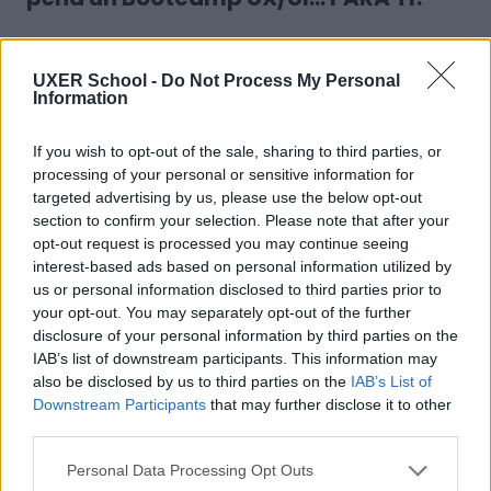
Antes de mirar precios o programas, mírate a ti.
UXER School -
Do Not Process My Personal
Coge papel y boli y responde con honestidad:
Information
¿Por qué quiero hacer esto?
(Si la respuesta
If you wish to opt-out of the sale, sharing to third parties, or
processing of your personal or sensitive information for
es solo "por el dinero", cuidado. La pasión por
targeted advertising by us, please use the below opt-out
resolver problemas es clave para no
section to confirm your selection. Please note that after your
abandonar).
opt-out request is processed you may continue seeing
¿Puedo dedicarle entre 15-20 horas
interest-based ads based on personal information utilized by
us or personal information disclosed to third parties prior to
semanales REALES durante los próximos
your opt-out. You may separately opt-out of the further
meses?
(Sé brutalmente honesto).
disclosure of your personal information by third parties on the
¿Cómo gestiono la frustración?
(En UX, tus
IAB’s list of downstream participants. This information may
primeras ideas casi nunca son las mejores. El
also be disclosed by us to third parties on the
IAB’s List of
feedback puede ser duro).
Downstream Participants
that may further disclose it to other
third parties.
¿Tengo un colchón financiero para afrontar
el pago y estar unos meses buscando
Personal Data Processing Opt Outs