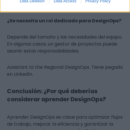
Data Deletion
Data Access
Privacy Policy
DESASTRE.
¿Se necesita un rol dedicado para DesignOps?
Depende del tamaño y las necesidades del equipo.
En algunos casos, un gestor de proyectos puede
asumir estas responsabilidades.
Assistant to the Regional DesignOps.
Tiene pegada
en LinkedIn.
Conclusión: ¿Por qué deberías
considerar aprender DesignOps?
Aprender DesignOps es clave para optimizar flujos
de trabajo, mejorar la eficiencia y garantizar la