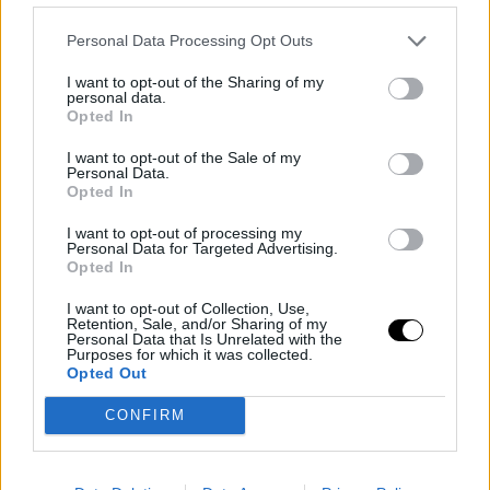
Un sistema de diseño documentado permite a
Personal Data Processing Opt Outs
los equipos mantener la coherencia en todos
los proyectos.
I want to opt-out of the Sharing of my
personal data.
Paso 5: Evalúa y ajusta
Opted In
Mide el impacto de los cambios implementados
I want to opt-out of the Sale of my
y realiza ajustes según los resultados obtenidos.
Personal Data.
Opted In
Preguntas frecuentes sobre
I want to opt-out of processing my
DesignOps
Personal Data for Targeted Advertising.
Opted In
¿Es DesignOps solo para grandes equipos?
I want to opt-out of Collection, Use,
Retention, Sale, and/or Sharing of my
Personal Data that Is Unrelated with the
Purposes for which it was collected.
No, incluso los equipos pequeños pueden
Opted Out
beneficiarse al implementar procesos claros y
herramientas centralizadas.
CONFIRM
Ser pequeño no implica que no puedas ser un