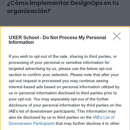
¿Cómo implementar DesignOps en tu
organización?
Paso 1: Diagnóstico inicial
Identifica los problemas actuales en tus
UXER School -
Do Not Process My Personal
Information
procesos de diseño: ¿Hay tareas duplicadas?
¿Se desperdician recursos?
If you wish to opt-out of the sale, sharing to third parties, or
Paso 2: Establece objetivos claros
processing of your personal or sensitive information for
targeted advertising by us, please use the below opt-out
Define metas medibles, como reducir los
section to confirm your selection. Please note that after your
tiempos de entrega o mejorar la comunicación
opt-out request is processed you may continue seeing
entre equipos.
interest-based ads based on personal information utilized by
us or personal information disclosed to third parties prior to
Paso 3: Adopta herramientas adecuadas
your opt-out. You may separately opt-out of the further
Integrar plataformas como
Figma
,
Notion
o
disclosure of your personal information by third parties on the
Miro
puede simplificar la colaboración y
IAB’s list of downstream participants. This information may
centralizar la información.
also be disclosed by us to third parties on the
IAB’s List of
Downstream Participants
that may further disclose it to other
Paso 4: Crea una guía de diseño
third parties.