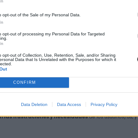
In
e Venn de áreas de UX
 y de una buena experiencia de usuarios, será
una navega
o opt-out of the Sale of my Personal Data.
isfacción y confianza
; o todo lo contrario, arruinando l
In
to opt-out of processing my Personal Data for Targeted
ing.
In
nta para generar una experiencia de usuar
o opt-out of Collection, Use, Retention, Sale, and/or Sharing
ersonal Data that Is Unrelated with the Purposes for which it
lected.
 no siempre somos capaces de aplicarlo correctamente, q
Out
a experiencia de usuario sea buena.
CONFIRM
uya de la mejor manera posible con un producto
, con 
Data Deletion
Data Access
Privacy Policy
n las frustraciones y necesidades
de los usuarios/as, y