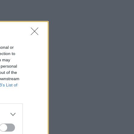
sonal or
ection to
ou may
 personal
out of the
 downstream
B’s List of