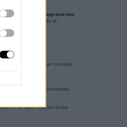
ción por una web/app que sea
a experiencia y llevando al
io buena
uizás nos ayude a saber con qué
la menor cantidad de fricciones.
 buscar la mejor solución a esa