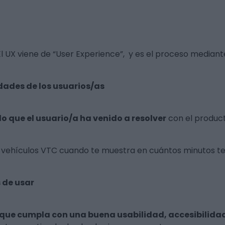
l UX viene de
“User Experience”
, y es el proceso mediant
dades de los usuarios/as
lo que el usuario/a ha venido a resolver
con el product
e vehículos VTC cuando te muestra en cuántos minutos te
s de usar
que cumpla con una buena usabilidad, accesibilidad