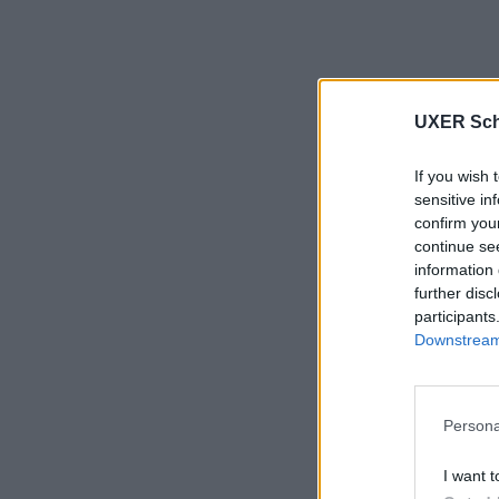
UXER Sch
If you wish 
sensitive in
confirm you
continue se
information 
further disc
participants
Downstream 
Persona
I want t