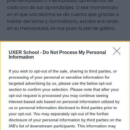
premenopausia o menopausia, aprendimos de
cada uno de sus aprendizajes. O ese momentazo
en el que una alumna se dio cuenta que gracias a
hablar del tema y normalizarlo, estaba entrando
en su menopausia, se nos puso la piel de gallina.
Los diseños que presentaron en sus trabajos
finales estaban cuidados y demostraron gran
UXER School -
Do Not Process My Personal
Information
calidad técnica, como por ejemplo los prototipos
de nuevas funcionalidades con flujos e
If you wish to opt-out of the sale, sharing to third parties, or
interacciones de alta complejidad. ¡Trabajazos que
processing of your personal or sensitive information for
nos han inspirado a todo el equipo de Cicla!
targeted advertising by us, please use the below opt-out
section to confirm your selection. Please note that after your
Además, Miriam Augustin, mentora del curso y
opt-out request is processed you may continue seeing
interest-based ads based on personal information utilized by
manager del Design LAB con Cicla destaca que “se
us or personal information disclosed to third parties prior to
notó el compromiso y esfuerzo de los alumnos y
your opt-out. You may separately opt-out of the further
alumnas ya que al ser un cliente real, sintieron la
disclosure of your personal information by third parties on the
presión de una experiencia de trabajo real y creo y
IAB’s list of downstream participants. This information may