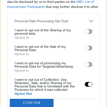
espero que se llevaran buenos aprendizajes.
also be disclosed by us to third parties on the
IAB’s List of
También había ganas y buena energía, les gustó el
Downstream Participants
that may further disclose it to other
reto al ser un proyecto de mujeres y de
third parties.
aprendizajes del ciclo que no es algo en lo que,
Personal Data Processing Opt Outs
desgraciadamente se suele saber o trabajar
sobre ello.”
I want to opt-out of the Sharing of my
personal data.
Opted In
¿Qué aprendizaje se lleva el equipo
I want to opt-out of the Sale of my
manager de Cicla de esta experiencia?
Personal Data.
Opted In
Miriam Augustín, Manager del Design LAB con
I want to opt-out of processing my
Personal Data for Targeted Advertising.
Cicla: “En general, en UXER tanto de mentora de UI
Opted In
como de Design Manager estoy aprendiendo a
I want to opt-out of Collection, Use,
trasladar la información de la mejor manera
Retention, Sale, and/or Sharing of my
posible para que los alumnos aprendan y
Personal Data that Is Unrelated with the
Purposes for which it was collected.
absorban lo máximo del sector que yo pueda
Opted Out
aportarles para su día a día. También a gestionar
a un equipo de personas y a seguir manejando los
CONFIRM