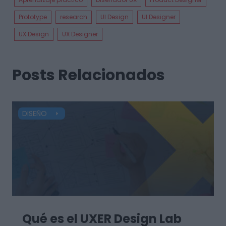
Prototype
research
UI Design
UI Designer
UX Design
UX Designer
Posts Relacionados
DISEÑO
Qué es el UXER Design Lab