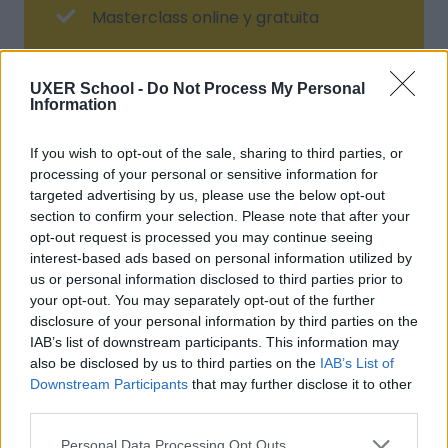
Masterclass online y gratuita
UXER School -
Do Not Process My Personal
Information
If you wish to opt-out of the sale, sharing to third parties, or
processing of your personal or sensitive information for
targeted advertising by us, please use the below opt-out
APÚNTATE AHORA
section to confirm your selection. Please note that after your
opt-out request is processed you may continue seeing
interest-based ads based on personal information utilized by
us or personal information disclosed to third parties prior to
your opt-out. You may separately opt-out of the further
disclosure of your personal information by third parties on the
IAB’s list of downstream participants. This information may
Quién es Julia Ibañez
also be disclosed by us to third parties on the
IAB’s List of
Downstream Participants
that may further disclose it to other
third parties.
Julia
lleva aplicando "Design thinking" desde
2005, aunque por entonces no era consciente
Personal Data Processing Opt Outs