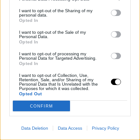
de ello. Comenzó su carrera diseñando
I want to opt-out of the Sharing of my
productos en sectores muy diversos; desde
personal data.
iluminación para oficinas hasta equipamiento
Opted In
aeroportuario, pasando por electrónica,
I want to opt-out of the Sale of my
máquina herramienta o mobiliario urbano.
Personal Data.
Opted In
Durante esos años, desarrolló un creciente
I want to opt-out of processing my
Personal Data for Targeted Advertising.
interés por desafíos más estratégicos en las
Opted In
organizaciones, lo que a llevó a especializarse
en metodologías de innovación centrada en el
I want to opt-out of Collection, Use,
Retention, Sale, and/or Sharing of my
usuario y en diseño de servicios.
Personal Data that Is Unrelated with the
Purposes for which it was collected.
Opted Out
Desde entonces, su trabajo giró en torno a
CONFIRM
proyectos estratégicos en compañías de
sectores como la automoción, la electrónica
de consumo o la energía. Paralelamente,
Data Deletion
Data Access
Privacy Policy
impartió formación en Design Thinking y en
facilitación de equipos creativos y en mayo de