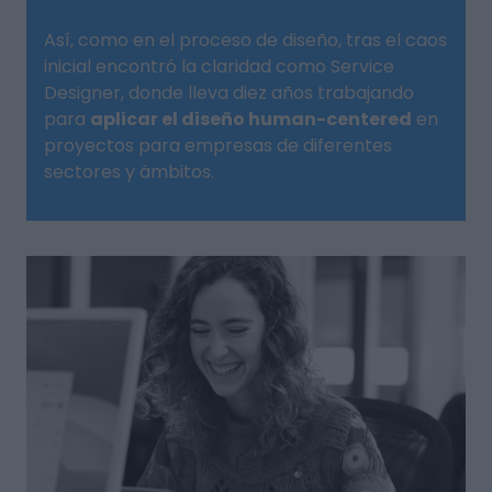
Así, como en el proceso de diseño, tras el caos
inicial encontró la claridad como Service
Designer, donde lleva diez años trabajando
para
aplicar el diseño human-centered
en
proyectos para empresas de diferentes
sectores y ámbitos.