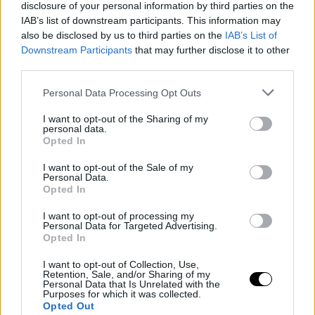
disclosure of your personal information by third parties on the
IAB’s list of downstream participants. This information may
also be disclosed by us to third parties on the
IAB’s List of
Downstream Participants
that may further disclose it to other
third parties.
Personal Data Processing Opt Outs
Espacios de confianza para
stakeholders
I want to opt-out of the Sharing of my
personal data.
Opted In
El objetivo es sacar más y mejor información
I want to opt-out of the Sale of my
en las sesiones de trabajo, por eso debemos
Personal Data.
Opted In
involucrarlos en el proceso de diseño.
I want to opt-out of processing my
Personal Data for Targeted Advertising.
Opted In
I want to opt-out of Collection, Use,
Retention, Sale, and/or Sharing of my
Personal Data that Is Unrelated with the
Purposes for which it was collected.
Opted Out