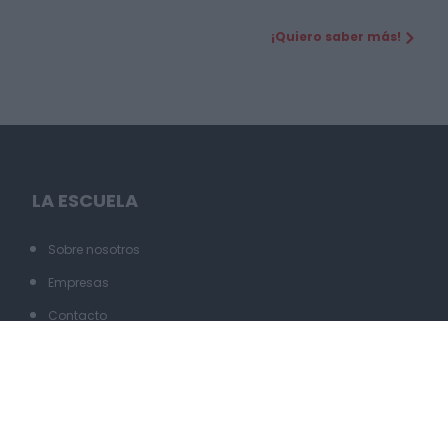
¡Quiero saber más!
LA ESCUELA
Sobre nosotros
Empresas
Contacto
COMUNIDAD
Blog