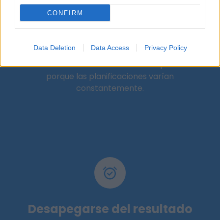
CONFIRM
Improvisación consciente
Data Deletion
Data Access
Privacy Policy
Necesitamos ser lo más flexibles posible
porque las planificaciones varían
constantemente.
Desapegarse del resultado