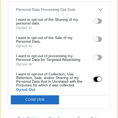
Begoña:
Yo creo que el Service Design es un rol
Personal Data Processing Opt Outs
que no está muy bien definido, y crea confusión y
I want to opt-out of the Sharing of my
en ocasiones está más cerca del diseño
personal data.
estratégico que del diseño de servicios, hay que
Opted In
evangelizar mucho sobre este rol.
I want to opt-out of the Sale of my
Para ser bueno en esto, hay que entender muy
Personal Data.
Opted In
bien la complejidad, va a ser el entorno natural en
el que te vas a mover.
I want to opt-out of processing my
Personal Data for Targeted Advertising.
Opted In
Alfredo:
Uno de los retos sería sin duda el tiempo,
ser capaz de trabajar mucho y bien en tiempos
I want to opt-out of Collection, Use,
Retention, Sale, and/or Sharing of my
muy cortos que es algo que choca mucho con la
Personal Data that Is Unrelated with the
Purposes for which it was collected.
labor de investigación. Otro reto sin duda es tener
Opted Out
la capacidad de mostrar y que el equipo vea la
utilidad del equipo de Research y que nos vean
CONFIRM
como aliados.
Para mi es importante ser muy curioso para ser un