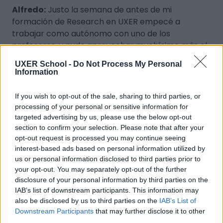
Alfredo:
Justo la semana de antes de mi
formación de Research en UXER empecé a
trabajar como autónomo con uno de los
profesores, y pude aprovechar muchísimo más el
curso al estar también trabajando de ello. Sin duda
UXER School -
Do Not Process My Personal
también fue muy importante el poder tener esa
Information
relación estrecha con el profesorado, poder
participar activamente, preguntar y siempre
If you wish to opt-out of the sale, sharing to third parties, or
encontrar el apoyo por parte del profesorado. La
processing of your personal or sensitive information for
variante online parece que hace incluso más
targeted advertising by us, please use the below opt-out
section to confirm your selection. Please note that after your
sencillo esta participación y saqué buenísima
opt-out request is processed you may continue seeing
relación con este profesorado.
interest-based ads based on personal information utilized by
us or personal information disclosed to third parties prior to
¿Cuáles consideráis que son los desafíos
your opt-out. You may separately opt-out of the further
disclosure of your personal information by third parties on the
más importantes en vuestros roles
IAB’s list of downstream participants. This information may
actuales y qué es lo que se necesita un
also be disclosed by us to third parties on the
IAB’s List of
Service Designer y un UX Research?
Downstream Participants
that may further disclose it to other
third parties.