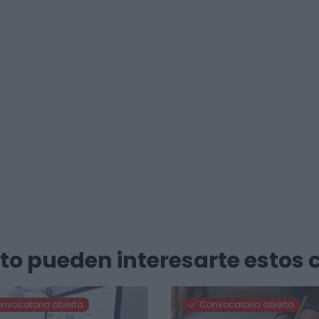
ento pueden interesarte estos 
nvocatoria abierta
Convocatoria abierta