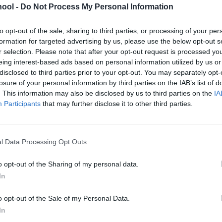
ool -
Do Not Process My Personal Information
tes entre
Acotar el tiemp
to opt-out of the sale, sharing to third parties, or processing of your per
formation for targeted advertising by us, please use the below opt-out s
ajo y placer
r selection. Please note that after your opt-out request is processed y
Acotar el tiempo y el esp
eing interest-based ads based on personal information utilized by us or
disclosed to third parties prior to your opt-out. You may separately opt-
que le dedicamos, busca
nir el trabajo, entender
losure of your personal information by third parties on the IAB’s list of
equilibrio. Cuidarnos con 
estro trabajo no somos
. This information may also be disclosed by us to third parties on the
IA
buena alimentación,
os.
Participants
that may further disclose it to other third parties.
descasando de verdad,
moviéndonos...
l Data Processing Opt Outs
o opt-out of the Sharing of my personal data.
In
o opt-out of the Sale of my Personal Data.
In