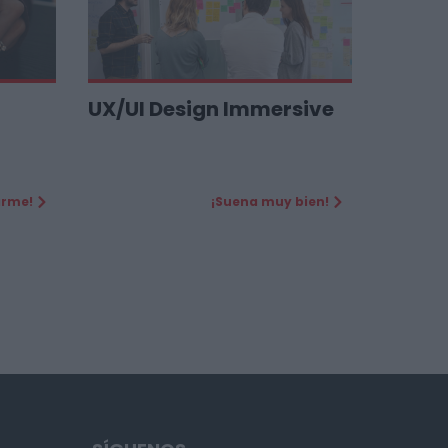
UX/UI Design Immersive
arme!
¡Suena muy bien!