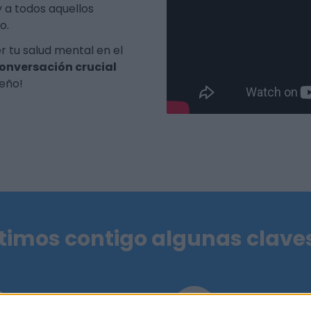
 a todos aquellos
o.
 tu salud mental en el
conversación crucial
seño!
imos contigo algunas claves 