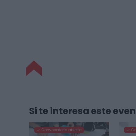
Si te interesa este ev
Convocatoria abierta
Co