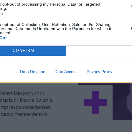
to opt-out of processing my Personal Data for Targeted
ing.
In
o opt-out of Collection, Use, Retention, Sale, and/or Sharing
ersonal Data that Is Unrelated with the Purposes for which it
lected.
dador de
Soluble
,
Out
tión de marcas en
tura (UPM) y con
CONFIRM
ersona (Instituto Carl
ropio de la
as con equipos
Data Deletion
Data Access
Privacy Policy
es generalistas.
 conectan personas,
 actual. Desde Soluble,
 empresas conscientes
especialmente dentro