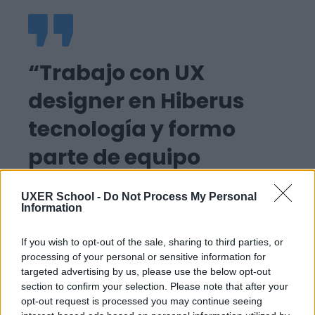
“Trabajo con UX
designer en Hiberus
tecnología y formo
parte de equipo
especializado en UX
UXER School -
Do Not Process My Personal
writing, así que pongo
Information
en práctica lo
If you wish to opt-out of the sale, sharing to third parties, or
processing of your personal or sensitive information for
aprendido todos los
targeted advertising by us, please use the below opt-out
section to confirm your selection. Please note that after your
días”
opt-out request is processed you may continue seeing