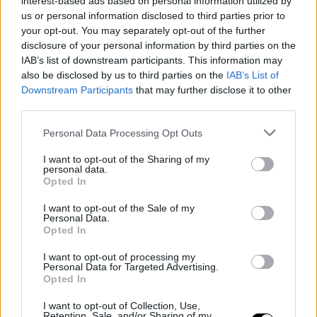
interest-based ads based on personal information utilized by
us or personal information disclosed to third parties prior to
your opt-out. You may separately opt-out of the further
disclosure of your personal information by third parties on the
IAB’s list of downstream participants. This information may
Victor Valdivielso
also be disclosed by us to third parties on the
IAB’s List of
Downstream Participants
that may further disclose it to other
third parties.
Así me ha ayudado UXER School
Personal Data Processing Opt Outs
I want to opt-out of the Sharing of my
personal data.
Al ser una formación profesional tan práctica,
Opted In
varios de los ejercicios trabajados en clase me han
servido de inspiración para casos reales en mi día
I want to opt-out of the Sale of my
Personal Data.
a día.
Opted In
I want to opt-out of processing my
UXER School me ha brindado la oportunidad de
Personal Data for Targeted Advertising.
aproximarme con paso firme al mundo del writing
Opted In
y poder integrarlo en mi perfil profesional.
I want to opt-out of Collection, Use,
Retention, Sale, and/or Sharing of my