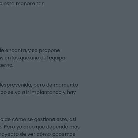
e esta manera tan
e encanta, y se propone
 en las que uno del equipo
terna.
le desprevenida, pero de momento
oco se va a ir implantando y hay
do de cómo se gestiona esto, así
ndo. Pero yo creo que depende más
un proyecto de ver cómo podemos