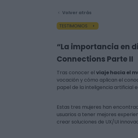
Volver atrás
TESTIMONIOS
“La importancia en di
Connections Parte II
Tras conocer el
viaje hacia el 
vocación y cómo aplican el conoc
papel de la inteligencia artificia
Estas tres mujeres han encontrad
usuarios a tener mejores experie
crear soluciones de UX/UI innovad