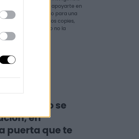
 tienes que enfocar, y apoyarte en
nque no estés diseñando para una
te puede ayudar con los copies,
n la parte de diseño no la
cial, no en
plo: cuando se
ación, en
a puerta que te