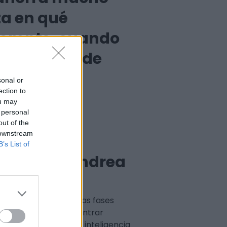
a en qué
prompts, cuando
o catálogo de
sonal or
ection to
ou may
 personal
out of the
 downstream
B’s List of
Andrea
iseño, pero sí en otras fases
rar inspiración, encontrar
 de herramientas de inteligencia