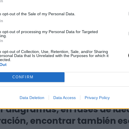
In
utomatizan muchísimo y te permiten enfocarte en lo que te
nte. Igual estás haciendo un diseño de alta fidelidad, au
o opt-out of the Sale of my Personal Data.
nes, colores, pero si quieres hacer algo así más fiable, 
In
uchas herramientas ya, como apoyo está muy bien, pero e
to opt-out of processing my Personal Data for Targeted
ing.
In
o opt-out of Collection, Use, Retention, Sale, and/or Sharing
ersonal Data that Is Unrelated with the Purposes for which it
lected.
Out
CONFIRM
porando la Inteligencia artifi
 en otras fases como por ejem
Data Deletion
Data Access
Privacy Policy
r diagramas, en fases de ide
ración, encontrar también es