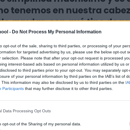
no tenemos en nuestra cabez
de ayudar, con qué tipo de 
brando vas creando tu propi
ool -
Do Not Process My Personal Information
to opt-out of the sale, sharing to third parties, or processing of your per
formation for targeted advertising by us, please use the below opt-out s
r selection. Please note that after your opt-out request is processed y
eing interest-based ads based on personal information utilized by us or
disclosed to third parties prior to your opt-out. You may separately opt-
losure of your personal information by third parties on the IAB’s list of
. This information may also be disclosed by us to third parties on the
IA
Participants
that may further disclose it to other third parties.
l Data Processing Opt Outs
í estamos incorporando la Inteligencia artificial, no en d
en que hacer diagramas, en fases de ideación, en encont
o opt-out of the Sharing of my personal data.
 divergir. Ahora mismo me encuentro haciendo un listado