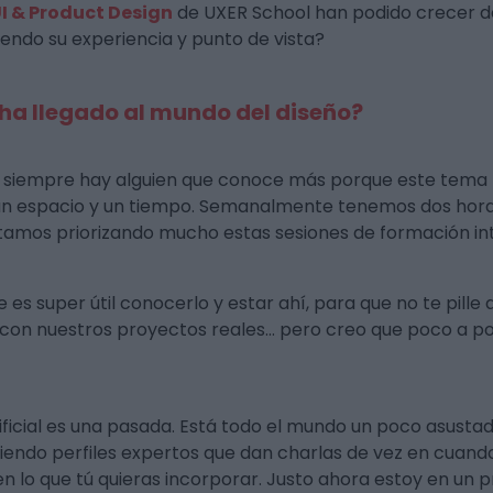
I & Product Design
de UXER School han podido crecer d
ndo su experiencia y punto de vista?
l ha llegado al mundo del diseño?
siempre hay alguien que conoce más porque este tema l
 un espacio y un tiempo. Semanalmente tenemos dos horas
stamos priorizando mucho estas sesiones de formación in
e es super útil conocerlo y estar ahí, para que no te pil
ía con nuestros proyectos reales… pero creo que poco a p
tificial es una pasada. Está todo el mundo un poco asusta
iniendo perfiles expertos que dan charlas de vez en cua
á en lo que tú quieras incorporar. Justo ahora estoy en 